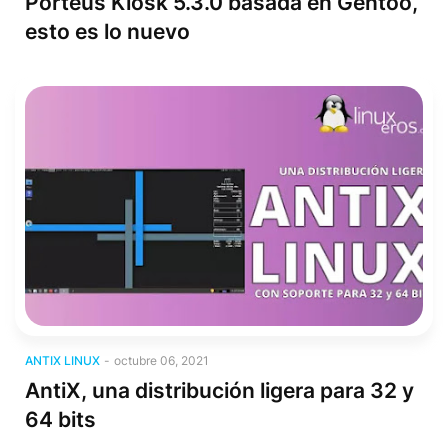
Porteus Kiosk 5.3.0 basada en Gentoo,
esto es lo nuevo
Antix Linux
ANTIX LINUX
-
octubre 06, 2021
AntiX, una distribución ligera para 32 y
64 bits