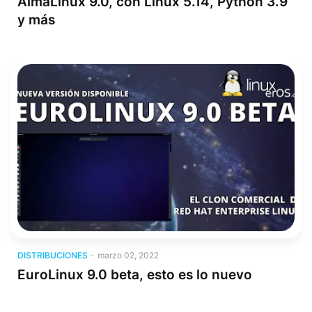
AlmaLinux 9.0, con Linux 5.14, Python 3.9
y más
Distribuciones
DISTRIBUCIONES
-
marzo 02, 2022
EuroLinux 9.0 beta, esto es lo nuevo