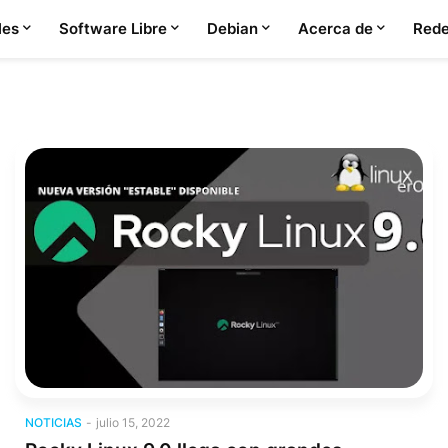
les
Software Libre
Debian
Acerca de
Rede
Noticias
NOTICIAS
-
julio 15, 2022