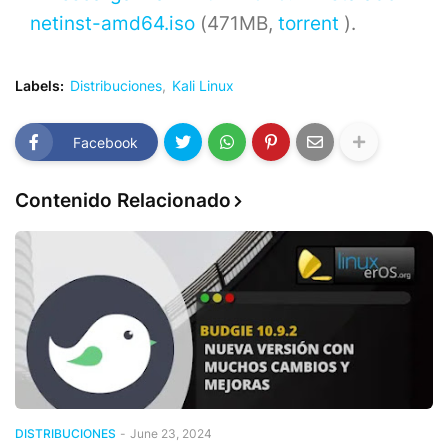
netinst-amd64.iso
(471MB,
torrent
).
Labels:
Distribuciones
Kali Linux
Facebook
Contenido Relacionado
DISTRIBUCIONES
-
June 23, 2024