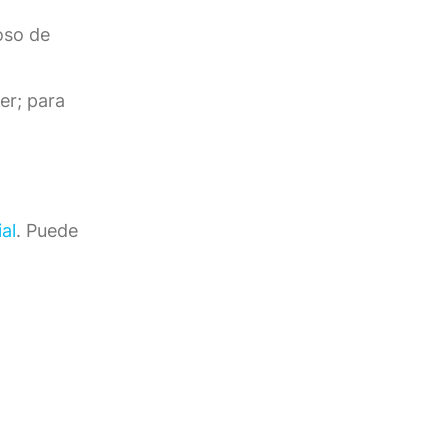
oso de
er; para
ial
. Puede