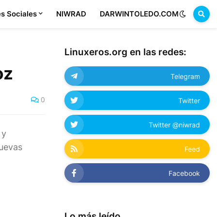
s Sociales
NIWRAD
DARWINTOLEDO.COM
Linuxeros.org en las redes:
oz
Telegram
0
Twitter
Twitter @niwrad
 y
nuevas
Feed
Facebook
Lo más leído