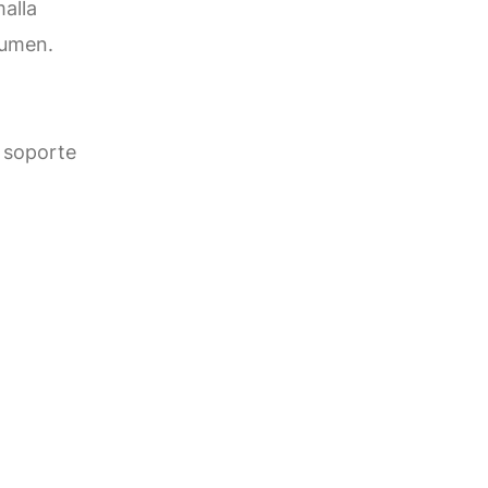
alla
lumen.
 soporte