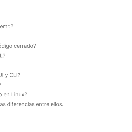
ierto?
código cerrado?
LL?
UI y CLI?
?
o en Linux?
las diferencias entre ellos.