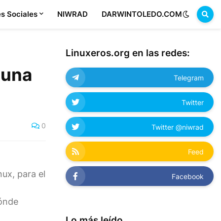
s Sociales
NIWRAD
DARWINTOLEDO.COM
Linuxeros.org en las redes:
 una
Telegram
Twitter
0
Twitter @niwrad
Feed
ux, para el
Facebook
ónde
Lo más leído