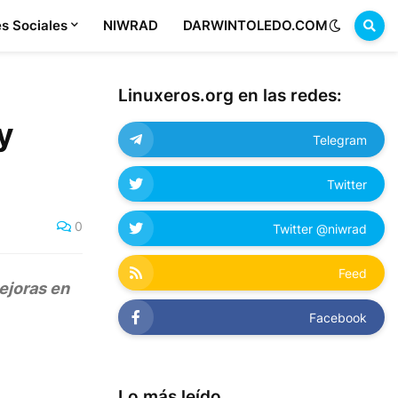
s Sociales
NIWRAD
DARWINTOLEDO.COM
Linuxeros.org en las redes:
y
Telegram
Twitter
0
Twitter @niwrad
Feed
ejoras en
Facebook
Lo más leído