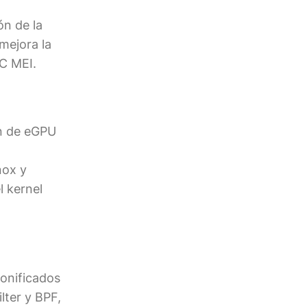
ón de la
mejora la
SC MEI.
ón de eGPU
nox y
l kernel
zonificados
lter y BPF,