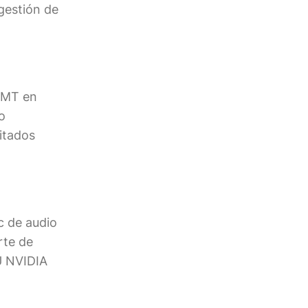
gestión de
 SMT en
o
itados
c de audio
rte de
U NVIDIA