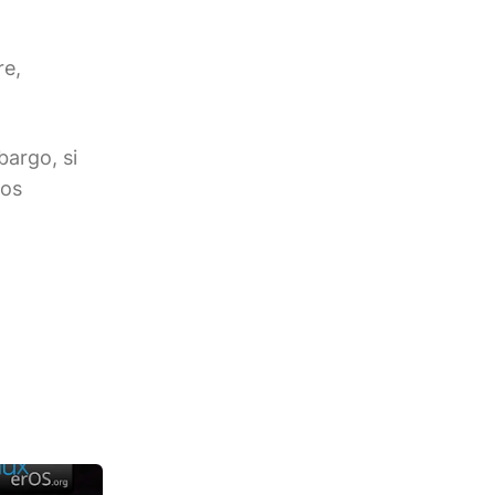
re,
bargo, si
los