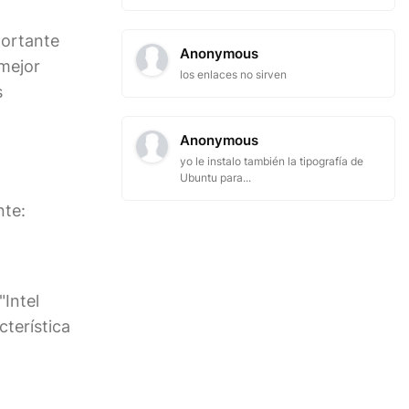
portante
Anonymous
 mejor
los enlaces no sirven
s
Anonymous
yo le instalo también la tipografía de
Ubuntu para...
nte:
"Intel
cterística