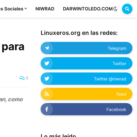
s Sociales
NIWRAD
DARWINTOLEDO.COM
Linuxeros.org en las redes:
 para
Telegram
Twitter
0
Twitter @niwrad
Feed
ian, como
Facebook
Lo más leído