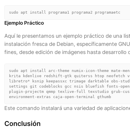
sudo apt install programa1 programa2 programaetc
Ejemplo Práctico
Aquí le presentamos un ejemplo práctico de una l
instalación fresca de Debian, específicamente GNU
fines, desde edición de imágenes hasta desarrollo 
sudo apt install arc-theme numix-icon-theme mate-men
krita kdenlive redshift-gtk quiterss htop neofetch v
libretro* ksnip keepassxc trimage darktable obs-stud
settings git codeblocks gcc nsis bluefish fonts-open
plugin-projectm qmmp texlive-full texstudio grub-cus
environment-extras caja-open-terminal gthumb
Este comando instalará una variedad de aplicacione
Conclusión