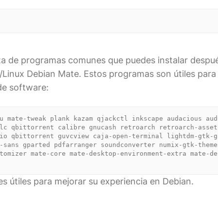
ista de programas comunes que puedes instalar despu
/Linux Debian Mate. Estos programas son útiles para
de software:
u mate-tweak plank kazam qjackctl inkscape audacious auda
lc qbittorrent calibre gnucash retroarch retroarch-assets
io qbittorrent guvcview caja-open-terminal lightdm-gtk-g
-sans gparted pdfarranger soundconverter numix-gtk-theme
tomizer mate-core mate-desktop-environment-extra mate-de
s útiles para mejorar su experiencia en Debian.