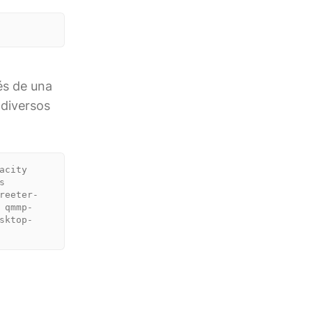
és de una
 diversos
city 
 
reeter-
 qmmp-
sktop-