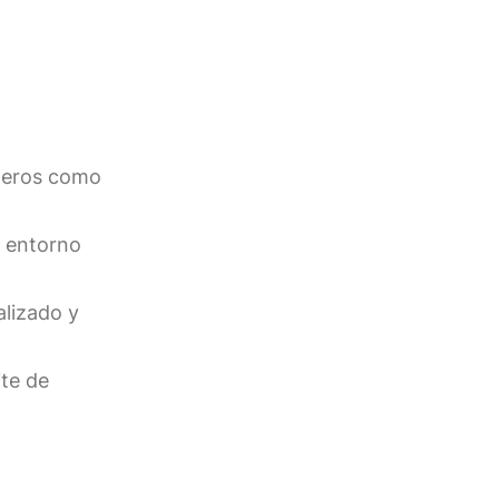
igeros como
l entorno
alizado y
ite de