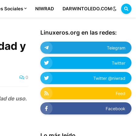
s Sociales
NIWRAD
DARWINTOLEDO.COM
Linuxeros.org en las redes:
dad y
Telegram
Twitter
0
Twitter @niwrad
Feed
ad de uso.
Facebook
Lo más leído